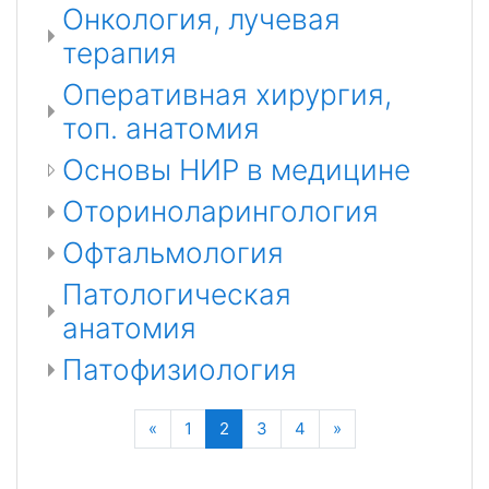
Онкология, лучевая
терапия
Оперативная хирургия,
топ. анатомия
Основы НИР в медицине
Оториноларингология
Офтальмология
Патологическая
анатомия
Патофизиология
Назад
(текущая)
Далее
«
1
2
3
4
»