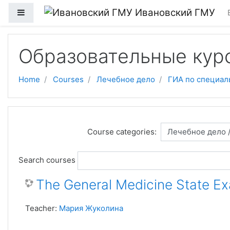
Skip to main content
Ивановский ГМУ
Side panel
Образовательные кур
Home
Courses
Лечебное дело
ГИА по специал
Course categories:
Search courses
The General Medicine State E
Teacher:
Мария Жуколина