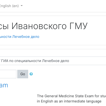
English ‎(en)‎
сы Ивановского ГМУ
ьности Лечебное дело
Go
xam
The General Medicine State Exam for stud
in English as an intermediate language