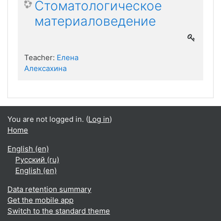
Стоматологическое
материаловедение
Teacher:
Елена
Алексахина
You are not logged in. (
Log in
)
Home
English ‎(en)‎
Русский ‎(ru)‎
English ‎(en)‎
Data retention summary
Get the mobile app
Switch to the standard theme