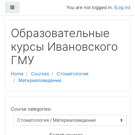
Skip to main content
Side panel
You are not logged in. (
Log in
)
Образовательные
курсы Ивановского
ГМУ
Home
Courses
Стоматология
Материаловедение
Course categories:
Search courses