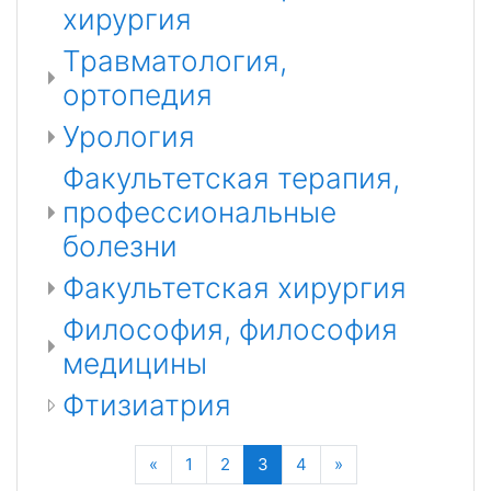
хирургия
Травматология,
ортопедия
Урология
Факультетская терапия,
профессиональные
болезни
Факультетская хирургия
Философия, философия
медицины
Фтизиатрия
Назад
(текущая)
Далее
«
1
2
3
4
»