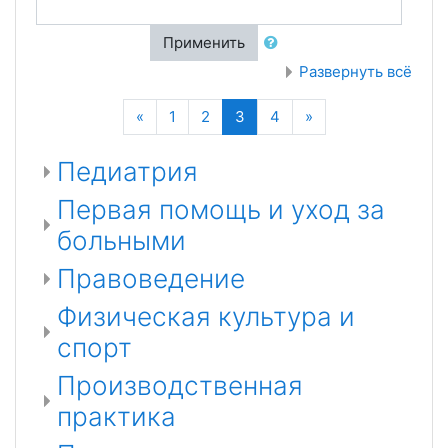
Применить
Развернуть всё
Назад
(текущая)
Далее
«
1
2
3
4
»
Педиатрия
Первая помощь и уход за
больными
Правоведение
Физическая культура и
спорт
Производственная
практика