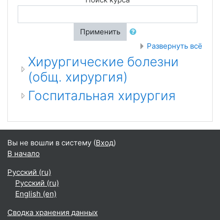
Применить
Развернуть всё
Хирургические болезни
(общ. хирургия)
Госпитальная хирургия
Вы не вошли в систему (
Вход
)
В начало
Русский ‎(ru)‎
Русский ‎(ru)‎
English ‎(en)‎
Сводка хранения данных